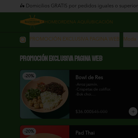
🛵 Domicilios GRATIS por pedidos iguales o superior
HOME
ORDENA AQUÍ
UBICACIÓN
PROMOCIÓN EXCLUSIVA PAGINA WEB
Moda 
PROMOCIÓN EXCLUSIVA PAGINA WEB
-
20
%
Bowl de Res
-Arroz jazmín.

-Crispetas de coliflor.

-Bok choi.

-Encurtido de tomate y cebolla con 
cilantro, limonaria y lima kaffir

-Res en cocción lenta.

$36.000
$45.000
-Soya Dulce.
-
20
%
Pad Thai