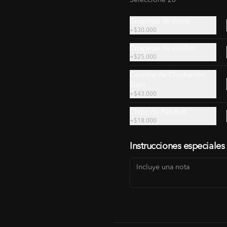
Seleccione 20
Crispetas de pollo
+
$30.000
Crispetas de coliflor
+
$25.000
Ceviche de Chicharrón
Bowl de Cerdo
Siam
-Arroz jazmín.

+
$43.000
-Crispetas de coliflor.

-Bok choi.

Chips de Pan Roti
-Encurtido de tomate y cebolla con 
+
$18.000
cilantro, limonaria y lima kaffir

-Cerdo.

$45.000
-Curry rojo.
Instrucciones especiales
-
20
%
Bowl de Res
-Arroz jazmín.

-Crispetas de coliflor.

-Bok choi.

-Encurtido de tomate y cebolla con 
cilantro, limonaria y lima kaffir

-Res en cocción lenta.
