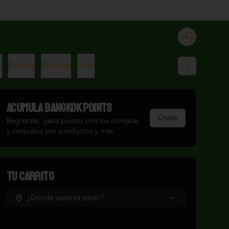
Login
s
Postres
Bebidas
Dale
Acumula
Bangkok Points
Únete
Regístrate, gana puntos con tus compras
y canjealos por productos y más
Tu Carrito
¿Dónde quieres pedir?