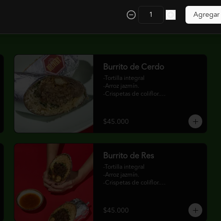
$36.000
$45.000
-Soya Dulce.
Agregar
Burrito de Cerdo
-Tortilla integral

-Arroz jazmín.

-Crispetas de coliflor.

-Bok choi.

-Encurtido de tomate y cebolla con 
cilantro, limonaria y lima kaffir

$45.000
-Cerdo.

-Curry rojo.
Burrito de Res
-Tortilla integral

-Arroz jazmín.

-Crispetas de coliflor.

-Bok choi.

-Encurtido de tomate y cebolla con 
cilantro, limonaria y lima kaffir

$45.000
-Res en cocción lenta.
