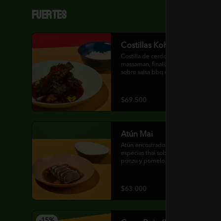
Fuertes
Costillas Koh Tao
Costilla de cerdo marinada en curry 
massaman, finalizada a la parrilla 
sobre salsa bbq de mango y 
especias. Acompañado de arroz 
jazmín con mantequilla clarificada
$69.500
Atún Mai
Atún encostrado y sellado en 
especias thai sobre un espejo de 
ponzu y pomelo.

Acompañado de arroz jazmín con 
mantequilla clarificada
$63.000
-
15
%