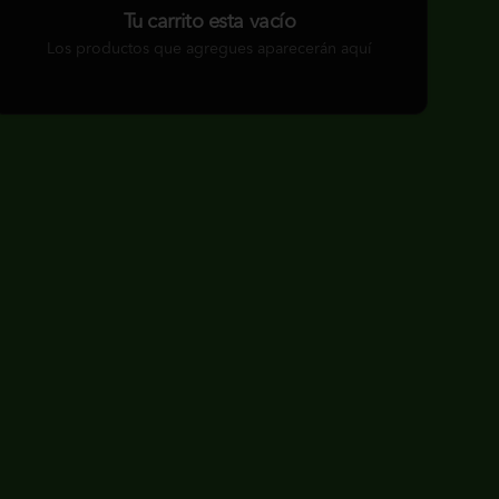
Tu carrito esta vacío
Los productos que agregues aparecerán aquí