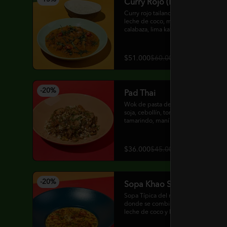
Curry Rojo (Picante Alto)
Curry rojo tailandés preparado en 
leche de coco, mazorcas baby, 
calabaza, lima kaﬃr, limonaria, 
jengibre, cebolla y albahaca thai.
$51.000
$60.000
-
20
%
Pad Thai
Wok de pasta de arroz, brotes de 
soja, cebollín, tortilla de huevo, 
tamarindo, maní y cilantro.

Puedes elegir tu proteína entre 
pollo, camarones, queso o tofu.
$36.000
$45.000
-
20
%
Sopa Khao Soi
Sopa Típica del norte de Tailandia 
donde se combina el pollo, curry, 
leche de coco y los ﬁdeos.