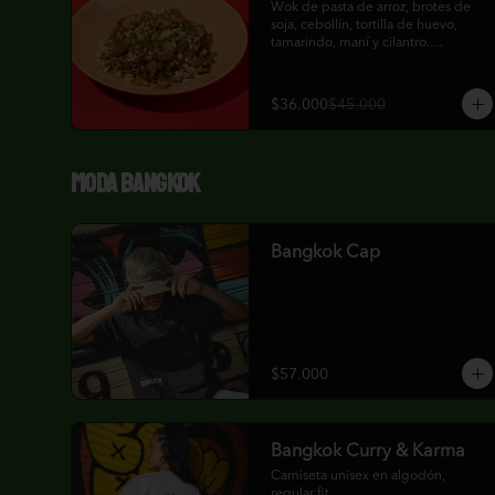
Wok de pasta de arroz, brotes de 
soja, cebollín, tortilla de huevo, 
tamarindo, maní y cilantro.

Puedes elegir tu proteína entre 
pollo, camarones, queso o tofu.
$36.000
$45.000
Moda Bangkok
Bangkok Cap
$57.000
Bangkok Curry & Karma
Camiseta unisex en algodón, 
regular fit.