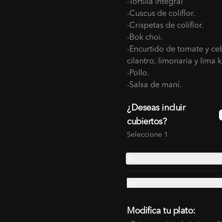
-Tortilla integral
-Cuscus de coliflor.
$18.000
-Crispetas de coliflor.
-Bok choi.
-Encurtido de tomate y ce
Crispetas de pollo
cilantro, limonaria y lima k
Trozos de pollo crocantes, apanados 
-Pollo.
en sabores thai.
-Salsa de maní.
¿Deseas incluir
$30.000
cubiertos?
Seleccione 1
Si
No
Modifica tu plato: