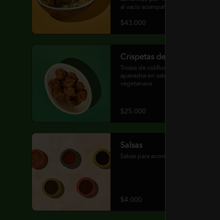
al vacío acompañado de leche de 
tigre, cebolla ocañera, mango biche 
$43.000
y cilantro.
Crispetas de coliflor
Trozos de coliflor crocantes, 
apanados en sabores thai. Opción 
vegetariana.
$25.000
Salsas
Salsas para acompañar tus platos
$4.000