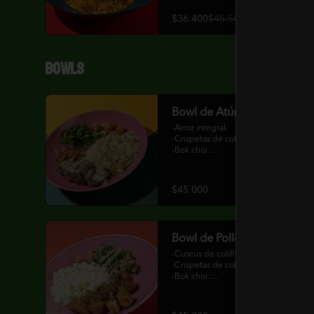
$36.400
$45.500
Bowls
Bowl de Atún
-Arroz integral.

-Crispetas de coliflor.

-Bok choi.

-Encurtido de tomate y cebolla con 
cilantro, limonaria y lima kaffir

-Atún encostrado.

$45.000
-Curry verde.
Bowl de Pollo
-Cuscus de coliflor.

-Crispetas de coliflor.

-Bok choi.

-Encurtido de tomate y cebolla con 
cilantro, limonaria y lima kaffir

-Pollo.
