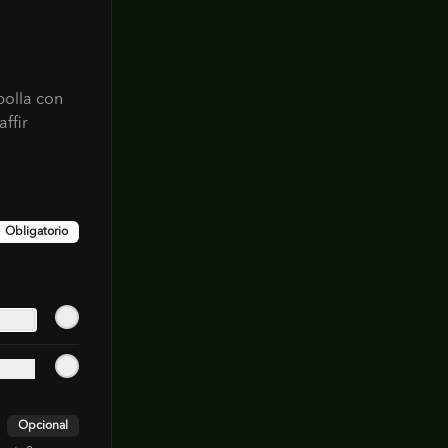
bolla con
affir
Obligatorio
Opcional