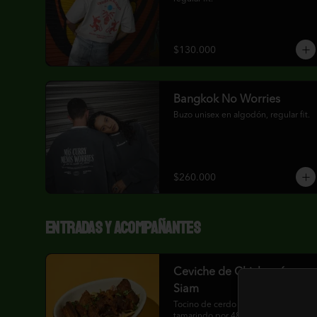
$130.000
Bangkok No Worries
Buzo unisex en algodón, regular fit.
$260.000
Entradas y acompañantes
Ceviche de Chicharrón
Siam
Tocino de cerdo marinado en 
tamarindo por 48 horas y cocinado 