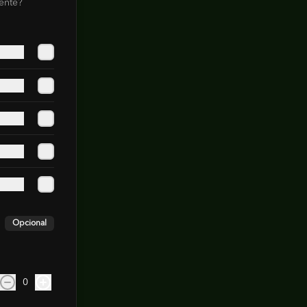
ente?
Opcional
0