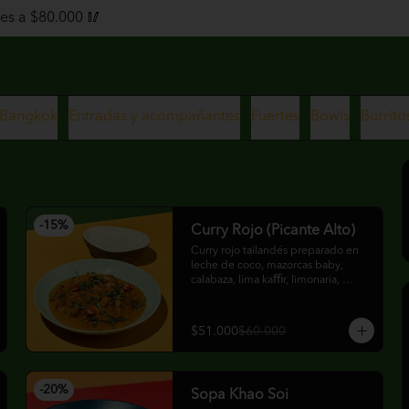
es a $80.000 🥢
Bangkok
Entradas y acompañantes
Fuertes
Bowls
Burrito
-
15
%
Curry Rojo (Picante Alto)
Curry rojo tailandés preparado en 
leche de coco, mazorcas baby, 
calabaza, lima kaﬃr, limonaria, 
jengibre, cebolla y albahaca thai.
$51.000
$60.000
-
20
%
Sopa Khao Soi