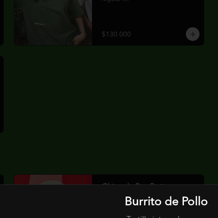
$130.000
Chips de Pan Roti
Tortilla de harina tostada con 
Burrito de Pollo
mantequilla clarificada