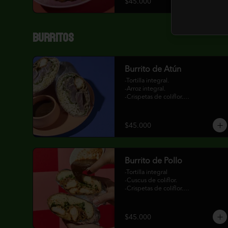
$45.000
-Salsa de maní.
Burritos
Burrito de Atún
-Tortilla integral.

-Arroz integral.

-Crispetas de coliflor.

-Bok choi.

-Encurtido de tomate y cebolla con 
cilantro, limonaria y lima kaffir

$45.000
-Atún encostrado.

-Curry verde.
Burrito de Pollo
-Tortilla integral

-Cuscus de coliflor.

-Crispetas de coliflor.

-Bok choi.

-Encurtido de tomate y cebolla con 
cilantro, limonaria y lima kaffir

$45.000
-Pollo.
