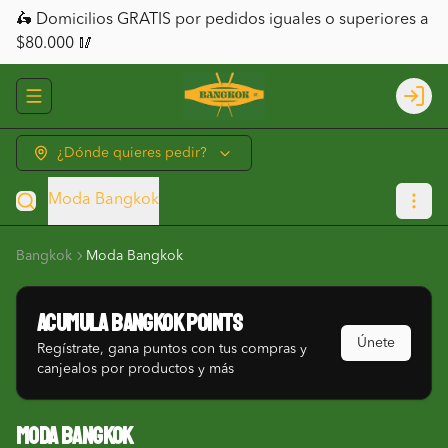
🛵 Domicilios GRATIS por pedidos iguales o superiores a
$80.000 🥢
Abrir menu de navegación
Logi
¿Dónde quieres pedir?
Moda Bangkok
Bangkok
Moda Bangkok
Acumula
Bangkok Points
Únete
Regístrate, gana puntos con tus compras y
canjealos por productos y más
Moda Bangkok