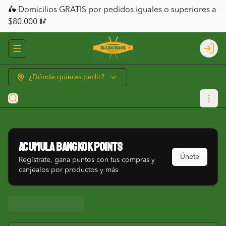
🛵 Domicilios GRATIS por pedidos iguales o superiores a
$80.000 🥢
Abrir menu de navegación
Logi
¿Dónde quieres pedir?
Acumula
Bangkok Points
Únete
Regístrate, gana puntos con tus compras y
canjealos por productos y más